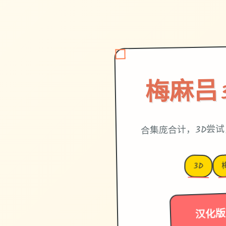
梅麻吕
合集庞合计，3D尝
3D
汉化版