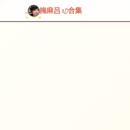
梅麻吕3D合集
✦ ✧ ★