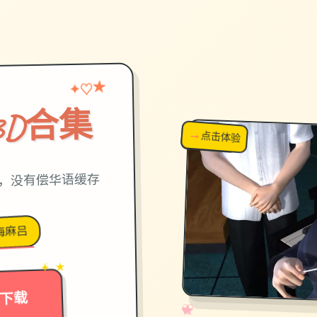
★
♡
✦
3D合集
→
↗
点击体验
超棒！
试，没有偿华语缓存
梅麻吕
→
✦ ★
下载
✧
♡
★
♥