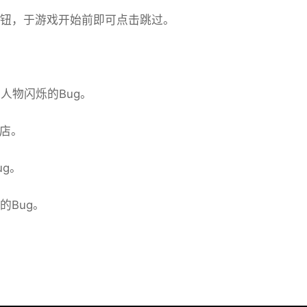
」按钮，于游戏开始前即可点击跳过。
人物闪烁的Bug。
商店。
ug。
的Bug。